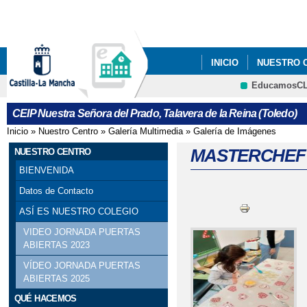
Pa
co
pri
INICIO
NUESTRO 
EducamosC
CRFP
CEIP Nuestra Señora del Prado, Talavera de la Reina (Toledo)
Inicio
»
Nuestro Centro
»
Galería Multimedia
»
Galería de Imágenes
Se encuentra usted aquí
MASTERCHEF 
NUESTRO CENTRO
BIENVENIDA
Datos de Contacto
ASÍ ES NUESTRO COLEGIO
VIDEO JORNADA PUERTAS
ABIERTAS 2023
VÍDEO JORNADA PUERTAS
ABIERTAS 2025
QUÉ HACEMOS