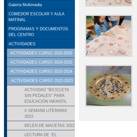
Galería Multimedia
COMEDOR ESCOLAR Y AULA
MATINAL
PROGRAMAS Y DOCUMENTOS
DEL CENTRO
ACTIVIDADES
ACTIVIDADES CURSO 2025-2026
ACTIVIDADES CURSO 2024-2025
ACTIVIDADES CURSO 2023-2024
ACTIVIDADES CURSO 2022-2023
ACTIVIDAD "BICICLETA
SIN PEDALES" PARA
EDUCACIÓN INFANTIL
II SEMANA LITERARIA
2023
BELÉN DE MACETAS 2022
LECTURA DE ¨EL