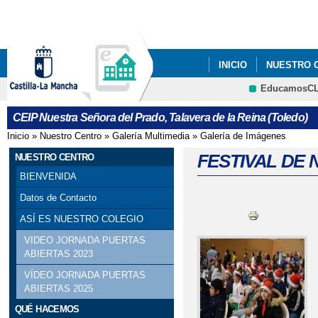
Pa
co
pri
INICIO
NUESTRO 
EducamosC
CRFP
CEIP Nuestra Señora del Prado, Talavera de la Reina (Toledo)
Inicio
»
Nuestro Centro
»
Galería Multimedia
»
Galería de Imágenes
Se encuentra usted aquí
FESTIVAL DE 
NUESTRO CENTRO
BIENVENIDA
Datos de Contacto
ASÍ ES NUESTRO COLEGIO
VIDEO JORNADA PUERTAS
ABIERTAS 2023
VÍDEO JORNADA PUERTAS
ABIERTAS 2025
QUÉ HACEMOS