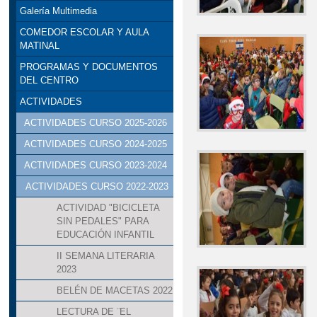
Galería Multimedia
COMEDOR ESCOLAR Y AULA
MATINAL
PROGRAMAS Y DOCUMENTOS
DEL CENTRO
ACTIVIDADES
ACTIVIDADES CURSO 2025-2026
ACTIVIDADES CURSO 2024-2025
ACTIVIDADES CURSO 2023-2024
ACTIVIDADES CURSO 2022-2023
ACTIVIDAD "BICICLETA
SIN PEDALES" PARA
EDUCACIÓN INFANTIL
II SEMANA LITERARIA
2023
BELÉN DE MACETAS 2022
LECTURA DE ¨EL