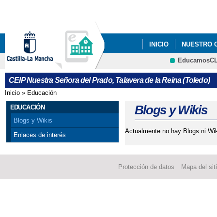
Pa
co
pri
INICIO
NUESTRO 
EducamosC
CRFP
CEIP Nuestra Señora del Prado, Talavera de la Reina (Toledo)
Inicio
»
Educación
Se encuentra usted aquí
Blogs y Wikis
EDUCACIÓN
Blogs y Wikis
Actualmente no hay Blogs ni Wik
Enlaces de interés
Protección de datos
Mapa del sit