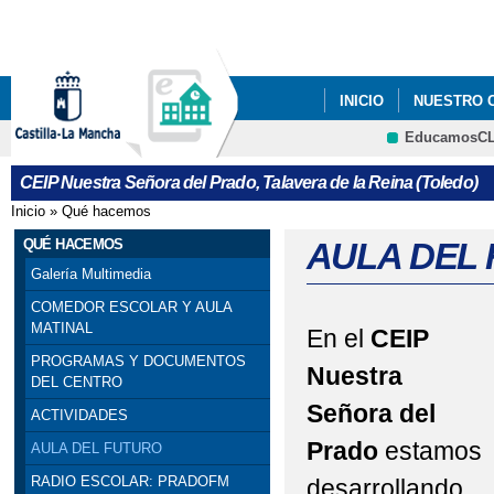
Pa
co
pri
INICIO
NUESTRO 
EducamosC
CRFP
CEIP Nuestra Señora del Prado, Talavera de la Reina (Toledo)
Inicio
»
Qué hacemos
Se encuentra usted aquí
QUÉ HACEMOS
AULA DEL
Galería Multimedia
COMEDOR ESCOLAR Y AULA
MATINAL
En el
CEIP
PROGRAMAS Y DOCUMENTOS
Nuestra
DEL CENTRO
Señora del
ACTIVIDADES
Prado
estamos
AULA DEL FUTURO
RADIO ESCOLAR: PRADOFM
desarrollando