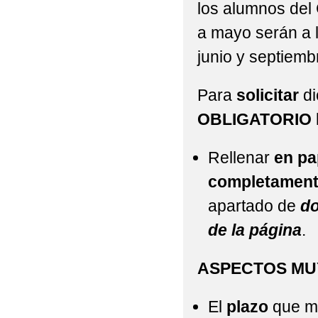
los alumnos del
a mayo serán a l
junio y septiembr
Para
solicitar
di
OBLIGATORIO
Rellenar
en pa
completamente
apartado de
do
de la página
.
ASPECTOS MUY
El
plazo
que ma