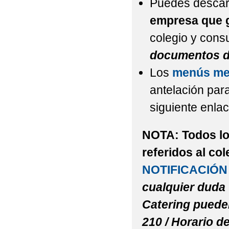
Puedes descarg
empresa que g
colegio y consu
documentos d
Los
menús me
antelación par
siguiente enla
NOTA: Todos los
referidos al co
NOTIFICACIÓN
cualquier duda
Catering pueden
210 / Horario d