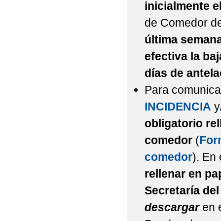
inicialmente e
de Comedor de
última semana
efectiva la b
días de antela
Para comunica
INCIDENCIA
y
obligatorio
re
comedor
(
Form
comedor
). En
rellenar en pa
Secretaría del
descargar
en 