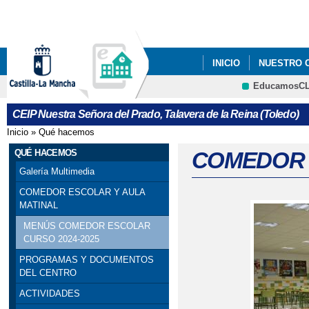
Pa
co
pri
INICIO
NUESTRO 
EducamosC
CRFP
CEIP Nuestra Señora del Prado, Talavera de la Reina (Toledo)
Inicio
»
Qué hacemos
Se encuentra usted aquí
QUÉ HACEMOS
COMEDOR 
Galería Multimedia
COMEDOR ESCOLAR Y AULA
MATINAL
MENÚS COMEDOR ESCOLAR
CURSO 2024-2025
PROGRAMAS Y DOCUMENTOS
DEL CENTRO
ACTIVIDADES