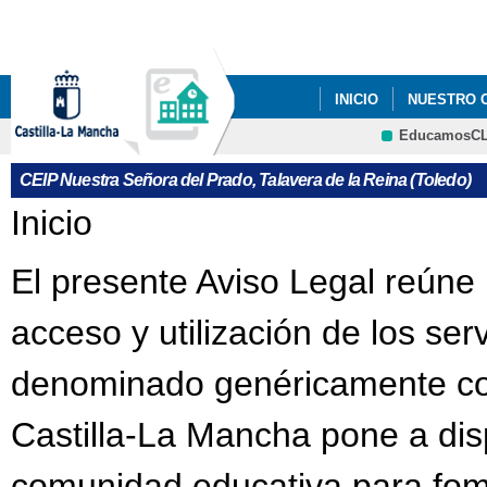
Pa
co
pri
INICIO
NUESTRO 
EducamosC
CRFP
CEIP Nuestra Señora del Prado, Talavera de la Reina (Toledo)
Se encuentra usted aquí
Inicio
El presente Aviso Legal reúne 
acceso y utilización de los ser
denominado genéricamente com
Castilla-La Mancha pone a dis
comunidad educativa para fome