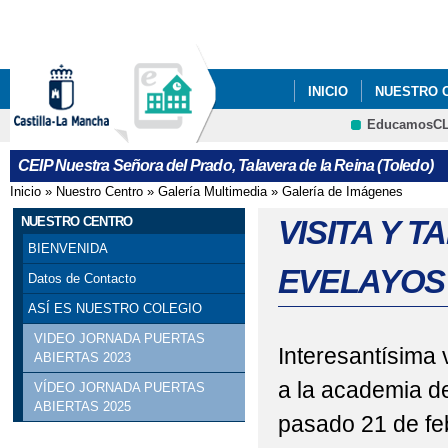
Pa
co
pri
INICIO
NUESTRO 
EducamosC
CRFP
CEIP Nuestra Señora del Prado, Talavera de la Reina (Toledo)
Inicio
»
Nuestro Centro
»
Galería Multimedia
»
Galería de Imágenes
Se encuentra usted aquí
NUESTRO CENTRO
VISITA Y 
BIENVENIDA
EVELAYOS
Datos de Contacto
ASÍ ES NUESTRO COLEGIO
VIDEO JORNADA PUERTAS
Interesantísima 
ABIERTAS 2023
a la academia de
VÍDEO JORNADA PUERTAS
ABIERTAS 2025
pasado 21 de fe